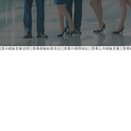
[显示模板变量说明] [查看模板标签语法] [查看JS调用地址] [查看公共模板变量] [查