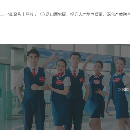
上一篇:
聚焦丨马骏：《立足山西实际、提升人才培养质量、深化产教融
© 200