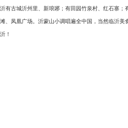
沂有古城沂州里、新琅琊；有田园竹泉村、红石寨；有
滩、凤凰广场。沂蒙山小调唱遍全中国，当然临沂美
沂！