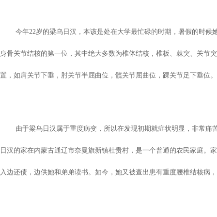
今年22岁的梁乌日汉，本该是处在大学最忙碌的时期，暑假的时候她
身骨关节结核的第一位，其中绝大多数为椎体结核，椎板、棘突、关节突
置，如肩关节下垂，肘关节半屈曲位，髋关节屈曲位，踝关节足下垂位。
由于梁乌日汉属于重度病变，所以在发现初期就症状明显，非常痛苦。
日汉的家在内蒙古通辽市奈曼旗新镇杜贵村，是一个普通的农民家庭。家
入边还债，边供她和弟弟读书。如今，她又被查出患有重度腰椎结核病，