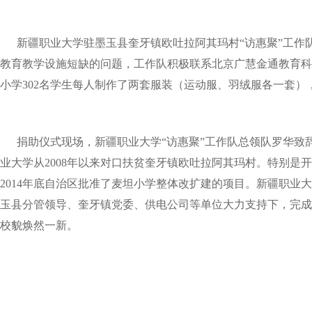
新疆职业大学驻墨玉县奎牙镇欧吐拉阿其玛村“访惠聚”工作队
教育教学设施短缺的问题，工作队积极联系北京广慧金通教育科
小学302名学生每人制作了两套服装（运动服、羽绒服各一套
捐助仪式现场，新疆职业大学“访惠聚”工作队总领队罗华致
业大学从2008年以来对口扶贫奎牙镇欧吐拉阿其玛村。特别是
2014年底自治区批准了麦坦小学整体改扩建的项目。新疆职业大
玉县分管领导、奎牙镇党委、供电公司等单位大力支持下，完成
校貌焕然一新。