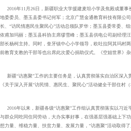
2016年11月26日，新疆职业大学援建麦坦小学及焦殿成董
地委委员、墨玉县委书记何军；北京广慧金通教育科技有限公司
长、“访民情惠民生聚民心”活动总领队罗华；墨玉县委常委、
依甫加玛丽；墨玉县科协主席缪雪峰；墨玉县供电公司副经理汪
部长杨柯主持。同时，奎牙镇中心小学领导，欧吐拉阿其玛村两
前教育支教的干部等也出席此次爱心捐助仪式。《空姐世界》杂
新疆“访惠聚”工作的主要任务是，认真贯彻落实自治区深入
《关于深入开展“访民情、惠民生、聚民心”活动健全干部住村（
2016年以来，新疆各级“访惠聚”工作组认真贯彻落实以习
与群众同吃同住同劳动，大办实事好事，在强基层强基础上下功
想力量、维稳力量、扶贫力量、发展力量，“访惠聚”活动取得