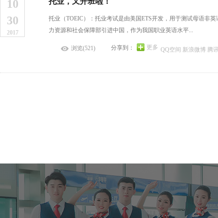
托业，又开班啦！
10
30
托业（TOEIC）：托业考试是由美国ETS开发，用于测试母语
力资源和社会保障部引进中国，作为我国职业英语水平...
2017
更多
分享到：
浏览(521)
QQ空间
新浪微博
腾