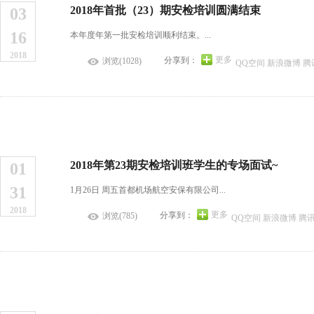
2018年首批（23）期安检培训圆满结束
03
16
本年度年第一批安检培训顺利结束。...
2018
更多
分享到：
浏览(1028)
QQ空间
新浪微博
腾
2018年第23期安检培训班学生的专场面试~
01
31
1月26日 周五首都机场航空安保有限公司...
2018
更多
分享到：
浏览(785)
QQ空间
新浪微博
腾