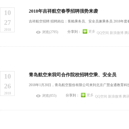
2018年吉祥航空春季招聘强势来袭
10
27
吉祥航空招聘 招聘岗位：客舱乘务员、安全员兼乘务员 2018年
2018
更多
分享到：
浏览(2795)
QQ空间
新浪微博
腾
青岛航空来我司合作院校招聘空乘、安全员
10
26
2018年1月20日，青岛航空股份有限公司来到北京广慧金通教育
2018
更多
分享到：
浏览(855)
QQ空间
新浪微博
腾