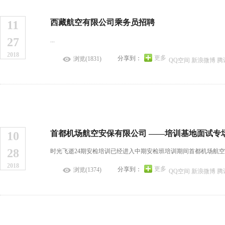
西藏航空有限公司乘务员招聘
11
27
...
2018
更多
分享到：
浏览(1831)
QQ空间
新浪微博
腾
首都机场航空安保有限公司 ——培训基地面试专
10
28
时光飞逝24期安检培训已经进入中期安检班培训期间首都机场航空
2018
更多
分享到：
浏览(1374)
QQ空间
新浪微博
腾