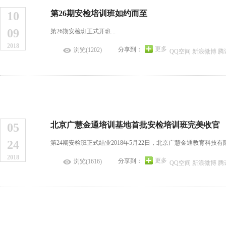
第26期安检培训班如约而至
10
09
第26期安检班正式开班...
2018
更多
分享到：
浏览(1202)
QQ空间
新浪微博
腾
北京广慧金通培训基地首批安检培训班完美收官
05
24
第24期安检班正式结业2018年5月22日，北京广慧金通教育科技
2018
更多
分享到：
浏览(1616)
QQ空间
新浪微博
腾