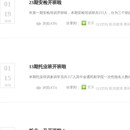
23期安检开班啦
01
19
年第一期安检培训开班啦，本期安检培训班共215人，分为三个班级。
2018
更多
分享到：
浏览(439)
QQ空间
新浪微博
腾
13期托业班开班啦
01
15
本期托业培训参训学员共117人其中金通民航学院一次性报名人数67人
2018
更多
分享到：
浏览(455)
QQ空间
新浪微博
腾