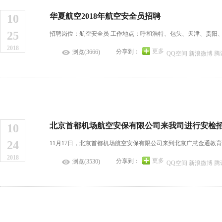
华夏航空2018年航空安全员招聘
10
25
招聘岗位：航空安全员 工作地点：呼和浩特、包头、天津、贵阳、 
2018
更多
分享到：
浏览(3666)
QQ空间
新浪微博
腾
北京首都机场航空安保有限公司来我司进行安检
10
24
11月17日，北京首都机场航空安保有限公司来到北京广慧金通教育
2018
更多
分享到：
浏览(3530)
QQ空间
新浪微博
腾